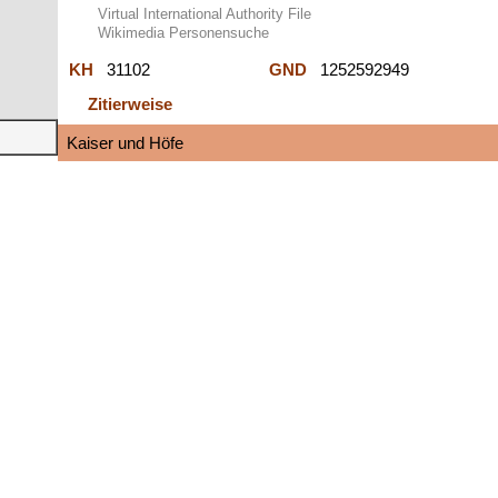
Virtual International Authority File
Wikimedia Personensuche
KH
31102
GND
1252592949
Zitierweise
Kaiser und Höfe