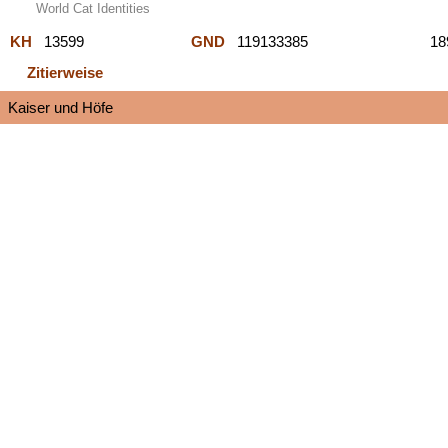
World Cat Identities
KH
13599
GND
119133385
1
Zitierweise
Kaiser und Höfe