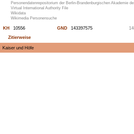
Personendatenrepositorium der Berlin-Brandenburgischen Akademie de
Virtual International Authority File
Wikidata
Wikimedia Personensuche
KH
10556
GND
143397575
14
Zitierweise
Kaiser und Höfe