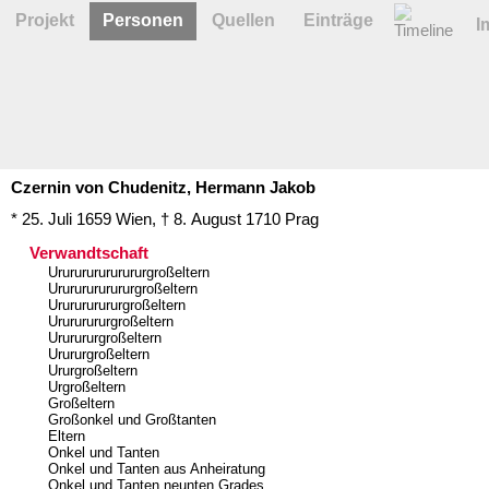
Projekt
Personen
Quellen
Einträge
I
Czernin von Chudenitz,
Hermann
Jakob
* 25. Juli 1659
Wien
,
† 8. August 1710
Prag
Verwandtschaft
Ururururururururgroßeltern
Urururururururgroßeltern
Ururururururgroßeltern
Urururururgroßeltern
Ururururgroßeltern
Urururgroßeltern
Ururgroßeltern
Urgroßeltern
Großeltern
Großonkel und Großtanten
Eltern
Onkel und Tanten
Onkel und Tanten aus Anheiratung
Onkel und Tanten neunten Grades