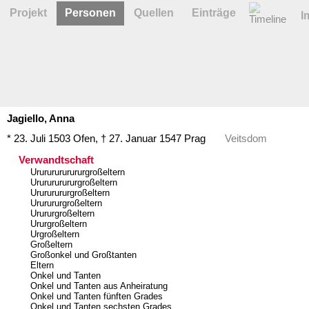
Projekt
Personen
Quellen
Einträge
I
Jagiello,
Anna
* 23. Juli 1503
Ofen
,
† 27. Januar 1547
Prag
Veitsdom
Verwandtschaft
Urururururururgroßeltern
Ururururururgroßeltern
Urururururgroßeltern
Ururururgroßeltern
Urururgroßeltern
Ururgroßeltern
Urgroßeltern
Großeltern
Großonkel und Großtanten
Eltern
Onkel und Tanten
Onkel und Tanten aus Anheiratung
Onkel und Tanten fünften Grades
Onkel und Tanten sechsten Grades