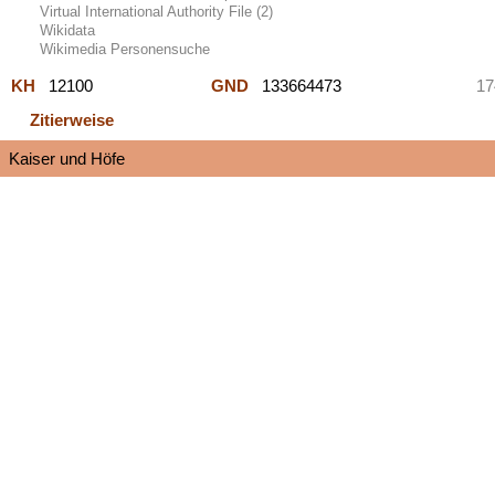
Virtual International Authority File (2)
Wikidata
Wikimedia Personensuche
KH
12100
GND
133664473
17
Zitierweise
Kaiser und Höfe