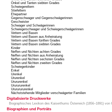
Onkel und Tanten siebten Grades
Schwiegereltern
Stiefeltern
Ehepartner
Gegenschwager und Gegenschwägerinnen
Geschwister
Schwager und Schwägerinnen
Schwiegerschwager und Schwiegerschwägerinnen
Vettern und Basen
Vettern und Basen aus Anheiratung
Vettern und Basen fünften Grades
Vettern und Basen siebten Grades
Kinder
Neffen und Nichten achten Grades
Neffen und Nichten aus Anheiratung
Neffen und Nichten sechsten Grades
Neffen und Nichten zweiten Grades
Schwiegerkinder
Enkel
Urenkel
Ururenkel
Urururenkel
Ururururenkel
Urururururenkel
Nächststehende Mitglieder verschwägerter Familien
Digitalisierte Druckwerke
Biographisches Lexikon des Kaiserthums Österreich (1856–1891) von 
Biographien und Porträts