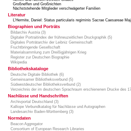
Großneffen und Großnichten
Nächststehende Mitglieder verschwägerter Familien
Literatur
L’Hermite, Daniel: Status particularis regiminis Sacrae Caesareae Maj
Biographien und Porträts
Bildarchiv Austria (3)
Digitaler Portraitindex der frühneuzeitlichen Druckgraphik (5)
Digitales Porträtarchiv der Leibniz Gemeinschaft
Fruchtbringende Gesellschaft
Materialsammlung zum Dreißigjährigen Krieg
Register zur Deutschen Biographie
Wikipedia
Bibliothekskataloge
Deutsche Digitale Bibliothek (6)
Gemeinsamer Bibliotheksverbund (5)
Südwestdeutscher Bibliotheksverbund (2)
Verzeichnis der im deutschen Sprachraum erschienenen Drucke des 17
Nachlässe und Handschriften
Archivportal Deutschland (3)
Kalliope Verbundkatalog für Nachlässe und Autographen
Landesarchiv Baden-Württemberg (3)
Normdaten
Beacon Aggregator
Consortium of European Research Libraries