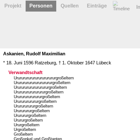
Projekt
Personen
Quellen
Einträge
I
Askanien,
Rudolf
Maximilian
* 18. Juni 1596
Ratzeburg
,
† 1. Oktober 1647
Lübeck
Verwandtschaft
Ururururururururururururgroßeltern
Urururururururururururgroßeltern
Ururururururururururgroßeltern
Urururururururururgroßeltern
Ururururururururgroßeltern
Urururururururgroßeltern
Ururururururgroßeltern
Urururururgroßeltern
Ururururgroßeltern
Urururgroßeltern
Ururgroßeltern
Urgroßeltern
Großeltern
Großonkel und Großtanten