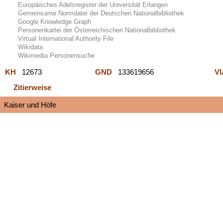
Europäisches Adelsregister der Universität Erlangen
Gemeinsame Normdatei der Deutschen Nationalbibliothek
Google Knowledge Graph
Personenkartei der Österreichischen Nationalbibliothek
Virtual International Authority File
Wikidata
Wikimedia Personensuche
KH
12673
GND
133619656
V
Zitierweise
Kaiser und Höfe