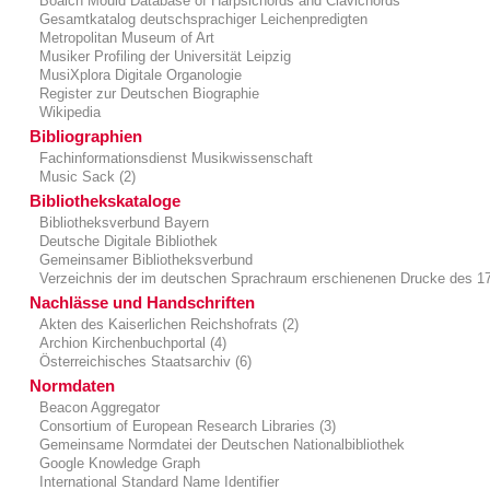
Boalch Mould Database of Harpsichords and Clavichords
Gesamtkatalog deutschsprachiger Leichenpredigten
Metropolitan Museum of Art
Musiker Profiling der Universität Leipzig
MusiXplora Digitale Organologie
Register zur Deutschen Biographie
Wikipedia
Bibliographien
Fachinformationsdienst Musikwissenschaft
Music Sack (2)
Bibliothekskataloge
Bibliotheksverbund Bayern
Deutsche Digitale Bibliothek
Gemeinsamer Bibliotheksverbund
Verzeichnis der im deutschen Sprachraum erschienenen Drucke des 17
Nachlässe und Handschriften
Akten des Kaiserlichen Reichshofrats (2)
Archion Kirchenbuchportal (4)
Österreichisches Staatsarchiv (6)
Normdaten
Beacon Aggregator
Consortium of European Research Libraries (3)
Gemeinsame Normdatei der Deutschen Nationalbibliothek
Google Knowledge Graph
International Standard Name Identifier