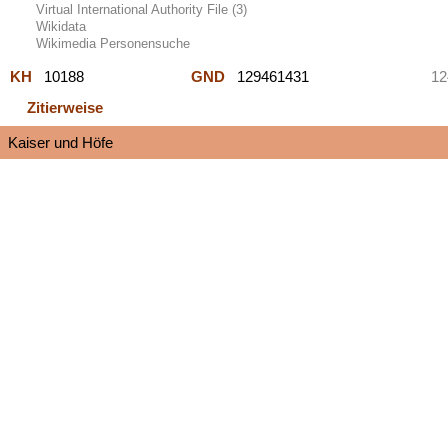
Virtual International Authority File (3)
Wikidata
Wikimedia Personensuche
KH
10188
GND
129461431
12
Zitierweise
Kaiser und Höfe