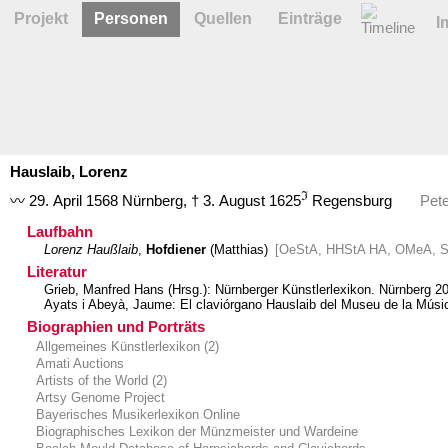
Projekt
Personen
Quellen
Einträge
I
Hauslaib,
Lorenz
ℑ
〰 29. April 1568
Nürnberg
,
† 3. August 1625
Regensburg
Pete
Laufbahn
Lorenz Haußlaib
,
Hofdiener
(Matthias)
[OeStA, HHStA HA, OMeA, SR 
Literatur
Grieb, Manfred Hans (Hrsg.): Nürnberger Künstlerlexikon. Nürnberg 2
Ayats i Abeyà, Jaume: El claviórgano Hauslaib del Museu de la Músi
Biographien und Porträts
Allgemeines Künstlerlexikon (2)
Amati Auctions
Artists of the World (2)
Artsy Genome Project
Bayerisches Musikerlexikon Online
Biographisches Lexikon der Münzmeister und Wardeine