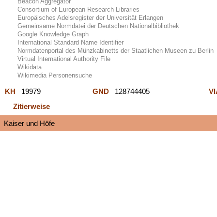
Beacon Aggregator
Consortium of European Research Libraries
Europäisches Adelsregister der Universität Erlangen
Gemeinsame Normdatei der Deutschen Nationalbibliothek
Google Knowledge Graph
International Standard Name Identifier
Normdatenportal des Münzkabinetts der Staatlichen Museen zu Berlin
Virtual International Authority File
Wikidata
Wikimedia Personensuche
KH
19979
GND
128744405
V
Zitierweise
Kaiser und Höfe