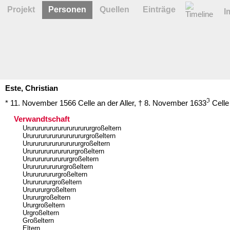
Projekt
Personen
Quellen
Einträge
I
Este,
Christian
ℑ
* 11. November 1566
Celle an der Aller
,
† 8. November 1633
Celle
Verwandtschaft
Ururururururururururururgroßeltern
Urururururururururururgroßeltern
Ururururururururururgroßeltern
Urururururururururgroßeltern
Ururururururururgroßeltern
Urururururururgroßeltern
Ururururururgroßeltern
Urururururgroßeltern
Ururururgroßeltern
Urururgroßeltern
Ururgroßeltern
Urgroßeltern
Großeltern
Eltern