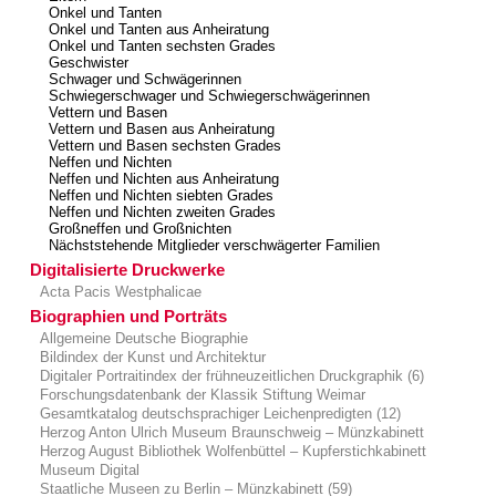
Onkel und Tanten
Onkel und Tanten aus Anheiratung
Onkel und Tanten sechsten Grades
Geschwister
Schwager und Schwägerinnen
Schwiegerschwager und Schwiegerschwägerinnen
Vettern und Basen
Vettern und Basen aus Anheiratung
Vettern und Basen sechsten Grades
Neffen und Nichten
Neffen und Nichten aus Anheiratung
Neffen und Nichten siebten Grades
Neffen und Nichten zweiten Grades
Großneffen und Großnichten
Nächststehende Mitglieder verschwägerter Familien
Digitalisierte Druckwerke
Acta Pacis Westphalicae
Biographien und Porträts
Allgemeine Deutsche Biographie
Bildindex der Kunst und Architektur
Digitaler Portraitindex der frühneuzeitlichen Druckgraphik (6)
Forschungsdatenbank der Klassik Stiftung Weimar
Gesamtkatalog deutschsprachiger Leichenpredigten (12)
Herzog Anton Ulrich Museum Braunschweig – Münzkabinett
Herzog August Bibliothek Wolfenbüttel – Kupferstichkabinett
Museum Digital
Staatliche Museen zu Berlin – Münzkabinett (59)