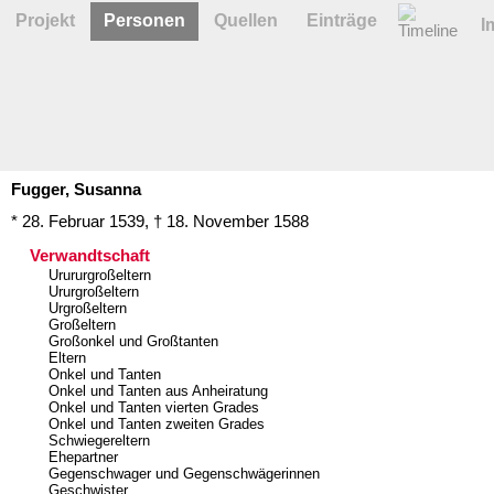
Projekt
Personen
Quellen
Einträge
I
Fugger,
Susanna
* 28. Februar 1539
,
† 18. November 1588
Verwandtschaft
Urururgroßeltern
Ururgroßeltern
Urgroßeltern
Großeltern
Großonkel und Großtanten
Eltern
Onkel und Tanten
Onkel und Tanten aus Anheiratung
Onkel und Tanten vierten Grades
Onkel und Tanten zweiten Grades
Schwiegereltern
Ehepartner
Gegenschwager und Gegenschwägerinnen
Geschwister