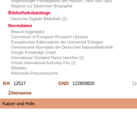
Regensburger Porträtgalerie des Hauses Thurn und Taxis
Register zur Deutschen Biographie
Bibliothekskataloge
Deutsche Digitale Bibliothek (2)
Normdaten
Beacon Aggregator
Consortium of European Research Libraries
Europäisches Adelsregister der Universität Erlangen
Gemeinsame Normdatei der Deutschen Nationalbibliothek
Google Knowledge Graph
International Standard Name Identifier (2)
Virtual International Authority File (2)
Wikidata
Wikimedia Personensuche
KH
12517
GND
122859820
11
Zitierweise
Kaiser und Höfe