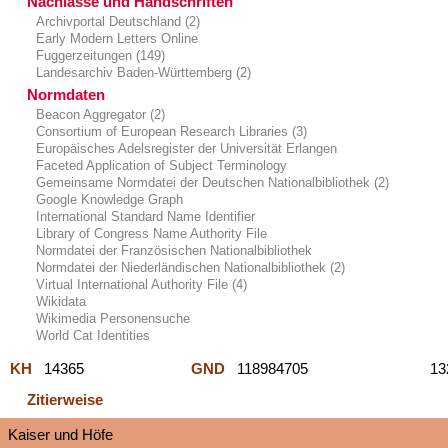
Nachlässe und Handschriften
Archivportal Deutschland (2)
Early Modern Letters Online
Fuggerzeitungen (149)
Landesarchiv Baden-Württemberg (2)
Normdaten
Beacon Aggregator (2)
Consortium of European Research Libraries (3)
Europäisches Adelsregister der Universität Erlangen
Faceted Application of Subject Terminology
Gemeinsame Normdatei der Deutschen Nationalbibliothek (2)
Google Knowledge Graph
International Standard Name Identifier
Library of Congress Name Authority File
Normdatei der Französischen Nationalbibliothek
Normdatei der Niederländischen Nationalbibliothek (2)
Virtual International Authority File (4)
Wikidata
Wikimedia Personensuche
World Cat Identities
KH
14365
GND
118984705
1
Zitierweise
Kaiser und Höfe