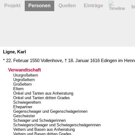
Projekt
Personen
Quellen
Einträge
I
Ligne,
Karl
* 22. Februar 1550
Vollenhove
,
† 18. Januar 1616
Edingen im Hen
Verwandtschaft
Ururgroßeltern
Urgroßeltern
Großeltern
Eltern
Onkel und Tanten aus Anheiratung
Onkel und Tanten dritten Grades
Schwiegereltern
Ehepartner
Gegenschwager und Gegenschwägerinnen
Geschwister
Schwager und Schwägerinnen
Schwiegerschwager und Schwiegerschwägerinnen
Vettern und Basen aus Anheiratung
Vettern und Basen dritten Grades