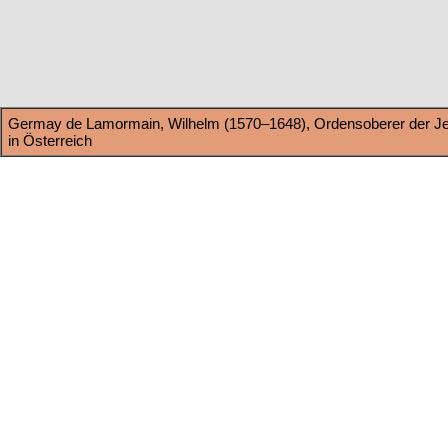
Germay de Lamormain, Wilhelm (1570–1648), Ordensoberer der Je
in Österreich