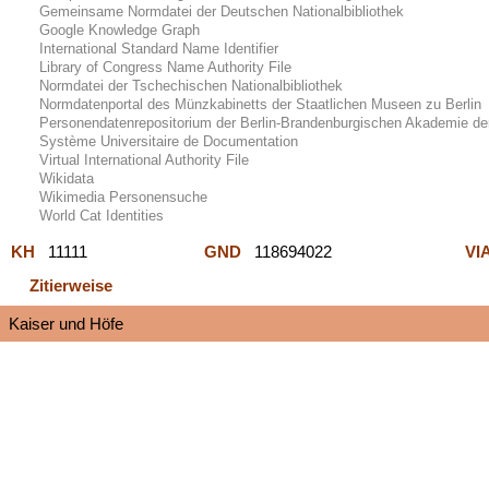
Gemeinsame Normdatei der Deutschen Nationalbibliothek
Google Knowledge Graph
International Standard Name Identifier
Library of Congress Name Authority File
Normdatei der Tschechischen Nationalbibliothek
Normdatenportal des Münzkabinetts der Staatlichen Museen zu Berlin
Personendatenrepositorium der Berlin-Brandenburgischen Akademie de
Système Universitaire de Documentation
Virtual International Authority File
Wikidata
Wikimedia Personensuche
World Cat Identities
KH
11111
GND
118694022
VI
Zitierweise
Kaiser und Höfe