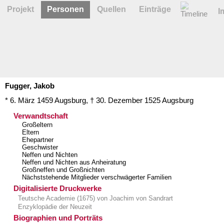
Projekt
Personen
Quellen
Einträge
I
Fugger,
Jakob
* 6. März 1459
Augsburg
,
† 30. Dezember 1525
Augsburg
Verwandtschaft
Großeltern
Eltern
Ehepartner
Geschwister
Neffen und Nichten
Neffen und Nichten aus Anheiratung
Großneffen und Großnichten
Nächststehende Mitglieder verschwägerter Familien
Digitalisierte Druckwerke
Teutsche Academie (1675) von Joachim von Sandrart
Enzyklopädie der Neuzeit
Biographien und Porträts