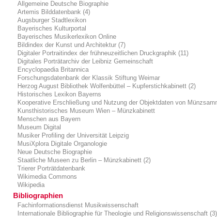
Allgemeine Deutsche Biographie
Artemis Bilddatenbank (4)
Augsburger Stadtlexikon
Bayerisches Kulturportal
Bayerisches Musikerlexikon Online
Bildindex der Kunst und Architektur (7)
Digitaler Portraitindex der frühneuzeitlichen Druckgraphik (11)
Digitales Porträtarchiv der Leibniz Gemeinschaft
Encyclopaedia Britannica
Forschungsdatenbank der Klassik Stiftung Weimar
Herzog August Bibliothek Wolfenbüttel – Kupferstichkabinett (2)
Historisches Lexikon Bayerns
Kooperative Erschließung und Nutzung der Objektdaten von Münzsam
Kunsthistorisches Museum Wien – Münzkabinett
Menschen aus Bayern
Museum Digital
Musiker Profiling der Universität Leipzig
MusiXplora Digitale Organologie
Neue Deutsche Biographie
Staatliche Museen zu Berlin – Münzkabinett (2)
Trierer Porträtdatenbank
Wikimedia Commons
Wikipedia
Bibliographien
Fachinformationsdienst Musikwissenschaft
Internationale Bibliographie für Theologie und Religionswissenschaft (3