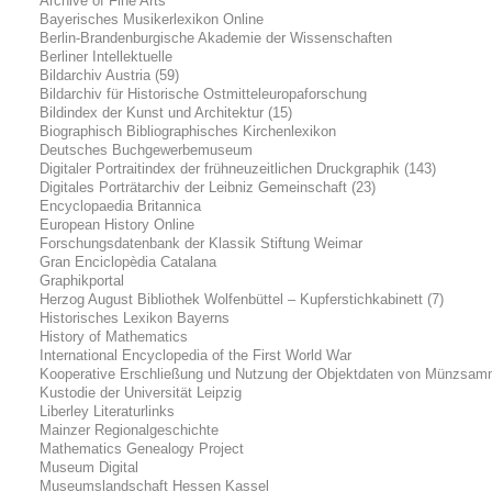
Archive of Fine Arts
Bayerisches Musikerlexikon Online
Berlin-Brandenburgische Akademie der Wissenschaften
Berliner Intellektuelle
Bildarchiv Austria (59)
Bildarchiv für Historische Ostmitteleuropaforschung
Bildindex der Kunst und Architektur (15)
Biographisch Bibliographisches Kirchenlexikon
Deutsches Buchgewerbemuseum
Digitaler Portraitindex der frühneuzeitlichen Druckgraphik (143)
Digitales Porträtarchiv der Leibniz Gemeinschaft (23)
Encyclopaedia Britannica
European History Online
Forschungsdatenbank der Klassik Stiftung Weimar
Gran Enciclopèdia Catalana
Graphikportal
Herzog August Bibliothek Wolfenbüttel – Kupferstichkabinett (7)
Historisches Lexikon Bayerns
History of Mathematics
International Encyclopedia of the First World War
Kooperative Erschließung und Nutzung der Objektdaten von Münzsam
Kustodie der Universität Leipzig
Liberley Literaturlinks
Mainzer Regionalgeschichte
Mathematics Genealogy Project
Museum Digital
Museumslandschaft Hessen Kassel