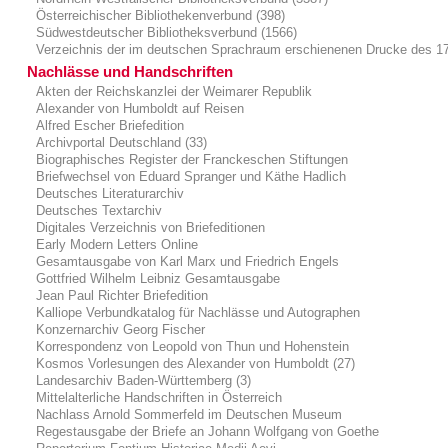
Österreichischer Bibliothekenverbund (398)
Südwestdeutscher Bibliotheksverbund (1566)
Verzeichnis der im deutschen Sprachraum erschienenen Drucke des 17.
Nachlässe und Handschriften
Akten der Reichskanzlei der Weimarer Republik
Alexander von Humboldt auf Reisen
Alfred Escher Briefedition
Archivportal Deutschland (33)
Biographisches Register der Franckeschen Stiftungen
Briefwechsel von Eduard Spranger und Käthe Hadlich
Deutsches Literaturarchiv
Deutsches Textarchiv
Digitales Verzeichnis von Briefeditionen
Early Modern Letters Online
Gesamtausgabe von Karl Marx und Friedrich Engels
Gottfried Wilhelm Leibniz Gesamtausgabe
Jean Paul Richter Briefedition
Kalliope Verbundkatalog für Nachlässe und Autographen
Konzernarchiv Georg Fischer
Korrespondenz von Leopold von Thun und Hohenstein
Kosmos Vorlesungen des Alexander von Humboldt (27)
Landesarchiv Baden-Württemberg (3)
Mittelalterliche Handschriften in Österreich
Nachlass Arnold Sommerfeld im Deutschen Museum
Regestausgabe der Briefe an Johann Wolfgang von Goethe