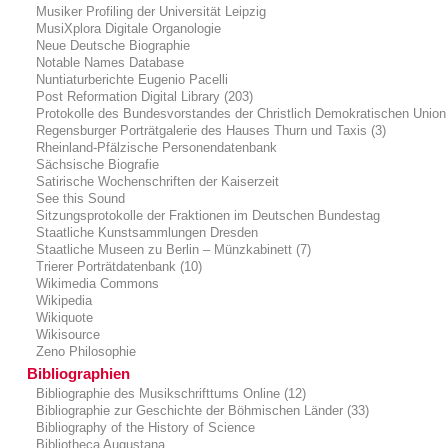
Musiker Profiling der Universität Leipzig
MusiXplora Digitale Organologie
Neue Deutsche Biographie
Notable Names Database
Nuntiaturberichte Eugenio Pacelli
Post Reformation Digital Library (203)
Protokolle des Bundesvorstandes der Christlich Demokratischen Unio
Regensburger Porträtgalerie des Hauses Thurn und Taxis (3)
Rheinland-Pfälzische Personendatenbank
Sächsische Biografie
Satirische Wochenschriften der Kaiserzeit
See this Sound
Sitzungsprotokolle der Fraktionen im Deutschen Bundestag
Staatliche Kunstsammlungen Dresden
Staatliche Museen zu Berlin – Münzkabinett (7)
Trierer Porträtdatenbank (10)
Wikimedia Commons
Wikipedia
Wikiquote
Wikisource
Zeno Philosophie
Bibliographien
Bibliographie des Musikschrifttums Online (12)
Bibliographie zur Geschichte der Böhmischen Länder (33)
Bibliography of the History of Science
Bibliotheca Augustana