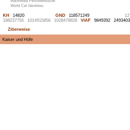
Wikimedia Personensuche
World Cat Identities
KH
14820
GND
118571249
12
188237755
1014915856
1028478828
VIAF
9849392 249340
Zitierweise
Kaiser und Höfe