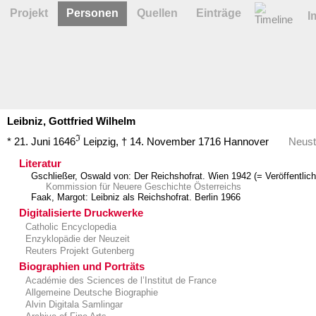
Projekt
Personen
Quellen
Einträge
I
Leibniz,
Gottfried
Wilhelm
ℑ
* 21. Juni 1646
Leipzig
,
† 14. November 1716
Hannover
Neust
Literatur
Gschließer, Oswald von: Der Reichshofrat. Wien 1942 (= Veröffentli
Kommission für Neuere Geschichte Österreichs
Faak, Margot: Leibniz als Reichshofrat. Berlin 1966
Digitalisierte Druckwerke
Catholic Encyclopedia
Enzyklopädie der Neuzeit
Reuters Projekt Gutenberg
Biographien und Porträts
Académie des Sciences de l’Institut de France
Allgemeine Deutsche Biographie
Alvin Digitala Samlingar