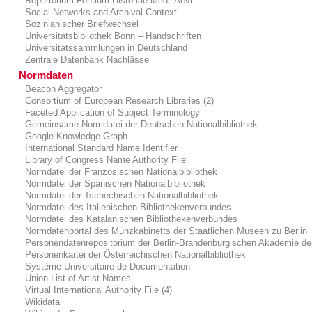
Repertorium Fontium Historiae Medii Aevi
Social Networks and Archival Context
Sozinianischer Briefwechsel
Universitätsbibliothek Bonn – Handschriften
Universitätssammlungen in Deutschland
Zentrale Datenbank Nachlässe
Normdaten
Beacon Aggregator
Consortium of European Research Libraries (2)
Faceted Application of Subject Terminology
Gemeinsame Normdatei der Deutschen Nationalbibliothek
Google Knowledge Graph
International Standard Name Identifier
Library of Congress Name Authority File
Normdatei der Französischen Nationalbibliothek
Normdatei der Spanischen Nationalbibliothek
Normdatei der Tschechischen Nationalbibliothek
Normdatei des Italienischen Bibliothekenverbundes
Normdatei des Katalanischen Bibliothekenverbundes
Normdatenportal des Münzkabinetts der Staatlichen Museen zu Berlin
Personendatenrepositorium der Berlin-Brandenburgischen Akademie de
Personenkartei der Österreichischen Nationalbibliothek
Système Universitaire de Documentation
Union List of Artist Names
Virtual International Authority File (4)
de
en
fr
1
Ergebnis
Kaiserhof 1.90 vom 21. Februar 2025
Wikidata