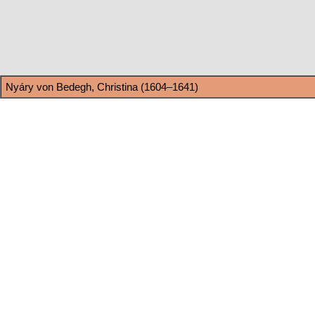
Nyáry von Bedegh, Christina (1604–1641)