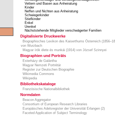
Vettern und Basen aus Anheiratung
Kinder
Neffen und Nichten aus Anheiratung
Schwiegerkinder
Stiefkinder
Enkel
Urenkel
Nächststehende Mitglieder verschwägerter Familien
Digitalisierte Druckwerke
Biographisches Lexikon des Kaiserthums Österreich (1856–189
von Wurzbach
Magyar írók élete és munkái (1914) von József Szinnyei
Biographien und Porträts
Esterházy de Galántha
Magyar Nemzeti Portrétár
Register zur Deutschen Biographie
Wikimedia Commons
Wikipedia
Bibliothekskataloge
Französische Nationalbibliothek
Normdaten
Beacon Aggregator
Consortium of European Research Libraries
Europäisches Adelsregister der Universität Erlangen (2)
Faceted Application of Subject Terminology