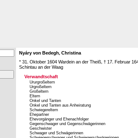
Nyáry von Bedegh,
Christina
* 31. Oktober 1604
Wardein an der Theiß
,
† 17. Februar 16
Schintau an der Waag
Verwandtschaft
Ururgroßeltern
Urgroßeltern
Großeltern
Eltern
Onkel und Tanten
Onkel und Tanten aus Anheiratung
Schwiegereltern
Ehepartner
Ehevorgänger und Ehenachfolger
Gegenschwager und Gegenschwägerinnen
Geschwister
Schwager und Schwägerinnen
Schwiegerschwager und Schwiegerschwägerinnen