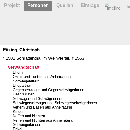
Projekt
Personen
Quellen
Einträge
I
Eitzing,
Christoph
* 1501
Schrattenthal im Weinviertel
,
† 1563
Verwandtschaft
Eltern
Onkel und Tanten aus Anheiratung
Schwiegereltern
Ehepartner
Gegenschwager und Gegenschwägerinnen
Geschwister
Schwager und Schwägerinnen
Schwiegerschwager und Schwiegerschwägerinnen
Vettern und Basen aus Anheiratung
Kinder
Neffen und Nichten
Neffen und Nichten aus Anheiratung
Schwiegerkinder
Enkel