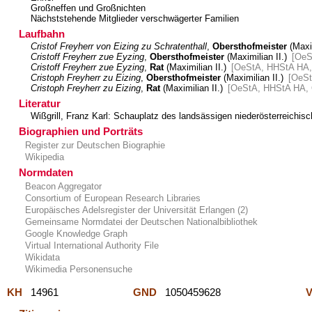
Großneffen und Großnichten
Nächststehende Mitglieder verschwägerter Familien
Laufbahn
Cristof Freyherr von Eizing zu Schratenthall
,
Obersthofmeister
(Maxim
Cristoff Freyherr zue Eyzing
,
Obersthofmeister
(Maximilian II.)
[OeS
Cristoff Freyherr zue Eyzing
,
Rat
(Maximilian II.)
[OeStA, HHStA HA, 
Cristoph Freyherr zu Eizing
,
Obersthofmeister
(Maximilian II.)
[OeSt
Cristoph Freyherr zu Eizing
,
Rat
(Maximilian II.)
[OeStA, HHStA HA, O
Literatur
Wißgrill, Franz Karl: Schauplatz des landsässigen niederösterreichis
Biographien und Porträts
Register zur Deutschen Biographie
Wikipedia
Normdaten
Beacon Aggregator
Consortium of European Research Libraries
Europäisches Adelsregister der Universität Erlangen (2)
Gemeinsame Normdatei der Deutschen Nationalbibliothek
Google Knowledge Graph
Virtual International Authority File
Wikidata
Wikimedia Personensuche
KH
14961
GND
1050459628
V