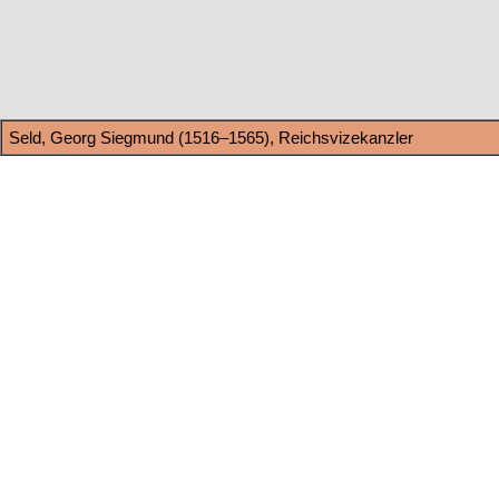
Seld, Georg Siegmund (1516–1565), Reichsvizekanzler