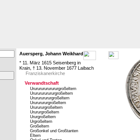
Auersperg,
Johann
Weikhard
* 11. März 1615
Seisenberg in
Krain
,
† 13. November 1677
Laibach
Franziskanerkirche
Verwandtschaft
Ururururururururgroßeltern
Urururururururgroßeltern
Ururururururgroßeltern
Urururururgroßeltern
Ururururgroßeltern
Urururgroßeltern
Ururgroßeltern
Urgroßeltern
Großeltern
Großonkel und Großtanten
Eltern