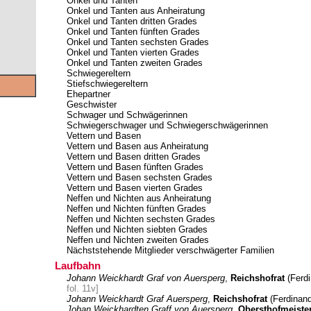
Onkel und Tanten
Onkel und Tanten aus Anheiratung
Onkel und Tanten dritten Grades
Onkel und Tanten fünften Grades
Onkel und Tanten sechsten Grades
Onkel und Tanten vierten Grades
Onkel und Tanten zweiten Grades
Schwiegereltern
Stiefschwiegereltern
Ehepartner
Geschwister
Schwager und Schwägerinnen
Schwiegerschwager und Schwiegerschwägerinnen
Vettern und Basen
Vettern und Basen aus Anheiratung
Vettern und Basen dritten Grades
Vettern und Basen fünften Grades
Vettern und Basen sechsten Grades
Vettern und Basen vierten Grades
Neffen und Nichten aus Anheiratung
Neffen und Nichten fünften Grades
Neffen und Nichten sechsten Grades
Neffen und Nichten siebten Grades
Neffen und Nichten zweiten Grades
Nächststehende Mitglieder verschwägerter Familien
Laufbahn
Johann Weickhardt Graf von Auersperg
,
Reichshofrat
(Ferdi
fol. 11v]
Johann Weickhardt Graf Auersperg
,
Reichshofrat
(Ferdinand
Johan Weickhardten Graff von Auersperg
,
Obersthofmeiste