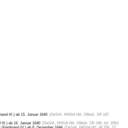
nand III.) ab 15. Januar 1640
[OeStA, HHStA HA, OMeA, SR 187,
 III.) ab 16. Januar 1640
[OeStA, HHStA HA, OMeA, SR 186, fol. 205r]
r
(Ferdinand IV.) ab 8. Dezember 1644
[OeStA, HHStA HS, W 706, 23,