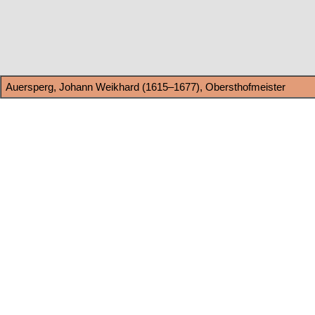
Auersperg, Johann Weikhard (1615–1677), Obersthofmeister