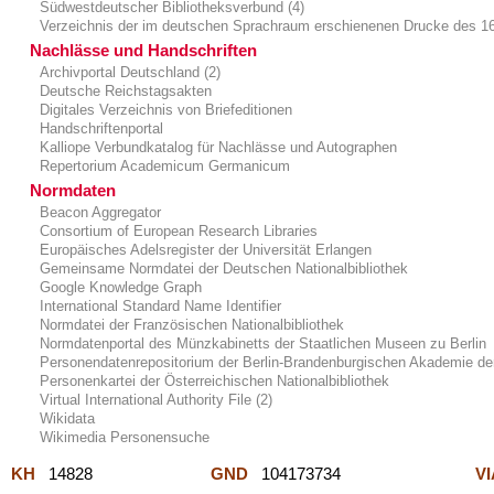
Südwestdeutscher Bibliotheksverbund (4)
Verzeichnis der im deutschen Sprachraum erschienenen Drucke des 16
Nachlässe und Handschriften
Archivportal Deutschland (2)
Deutsche Reichstagsakten
Digitales Verzeichnis von Briefeditionen
Handschriftenportal
Kalliope Verbundkatalog für Nachlässe und Autographen
Repertorium Academicum Germanicum
Normdaten
Beacon Aggregator
Consortium of European Research Libraries
Europäisches Adelsregister der Universität Erlangen
Gemeinsame Normdatei der Deutschen Nationalbibliothek
Google Knowledge Graph
International Standard Name Identifier
Normdatei der Französischen Nationalbibliothek
Normdatenportal des Münzkabinetts der Staatlichen Museen zu Berlin
Personendatenrepositorium der Berlin-Brandenburgischen Akademie de
Personenkartei der Österreichischen Nationalbibliothek
Virtual International Authority File (2)
Wikidata
Wikimedia Personensuche
KH
14828
GND
104173734
V