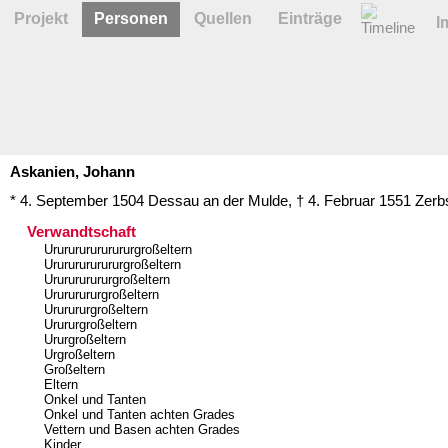
Projekt
Personen
Quellen
Einträge
I
Askanien,
Johann
* 4. September 1504
Dessau an der Mulde
,
† 4. Februar 1551
Zerb
Verwandtschaft
Ururururururururgroßeltern
Urururururururgroßeltern
Ururururururgroßeltern
Urururururgroßeltern
Ururururgroßeltern
Urururgroßeltern
Ururgroßeltern
Urgroßeltern
Großeltern
Eltern
Onkel und Tanten
Onkel und Tanten achten Grades
Vettern und Basen achten Grades
Kinder