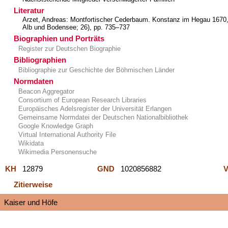
Literatur
Arzet, Andreas: Montfortischer Cederbaum. Konstanz im Hegau 1670, 
Alb und Bodensee; 26),
pp. 735–737
Biographien und Porträts
Register zur Deutschen Biographie
Bibliographien
Bibliographie zur Geschichte der Böhmischen Länder
Normdaten
Beacon Aggregator
Consortium of European Research Libraries
Europäisches Adelsregister der Universität Erlangen
Gemeinsame Normdatei der Deutschen Nationalbibliothek
Google Knowledge Graph
Virtual International Authority File
Wikidata
Wikimedia Personensuche
KH
12879
GND
1020856882
V
Zitierweise
Kaiser und Höfe