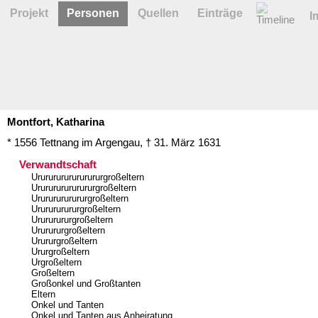
Projekt
Personen
Quellen
Einträge
I
Montfort,
Katharina
* 1556
Tettnang im Argengau
,
† 31. März 1631
Verwandtschaft
Urururururururururgroßeltern
Ururururururururgroßeltern
Urururururururgroßeltern
Ururururururgroßeltern
Urururururgroßeltern
Ururururgroßeltern
Urururgroßeltern
Ururgroßeltern
Urgroßeltern
Großeltern
Großonkel und Großtanten
Eltern
Onkel und Tanten
Onkel und Tanten aus Anheiratung