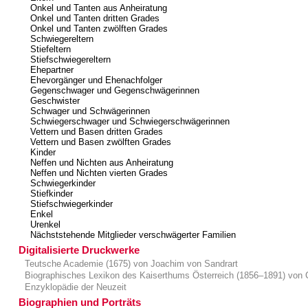
Onkel und Tanten aus Anheiratung
Onkel und Tanten dritten Grades
Onkel und Tanten zwölften Grades
Schwiegereltern
Stiefeltern
Stiefschwiegereltern
Ehepartner
Ehevorgänger und Ehenachfolger
Gegenschwager und Gegenschwägerinnen
Geschwister
Schwager und Schwägerinnen
Schwiegerschwager und Schwiegerschwägerinnen
Vettern und Basen dritten Grades
Vettern und Basen zwölften Grades
Kinder
Neffen und Nichten aus Anheiratung
Neffen und Nichten vierten Grades
Schwiegerkinder
Stiefkinder
Stiefschwiegerkinder
Enkel
Urenkel
Nächststehende Mitglieder verschwägerter Familien
Digitalisierte Druckwerke
Teutsche Academie (1675) von Joachim von Sandrart
Biographisches Lexikon des Kaiserthums Österreich (1856–1891) von 
Enzyklopädie der Neuzeit
Biographien und Porträts