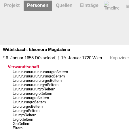
Projekt
Personen
Quellen
Einträge
I
Wittelsbach,
Eleonora
Magdalena
* 6. Januar 1655
Düsseldorf
,
† 19. Januar 1720
Wien
Kapuziner
Verwandtschaft
Ururururururururururururgroßeltern
Urururururururururururgroßeltern
Ururururururururururgroßeltern
Urururururururururgroßeltern
Ururururururururgroßeltern
Urururururururgroßeltern
Ururururururgroßeltern
Urururururgroßeltern
Ururururgroßeltern
Urururgroßeltern
Ururgroßeltern
Urgroßeltern
Großeltern
Eltern