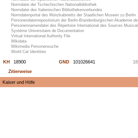
Normdatei der Tschechischen Nationalbibliothek
Normdatei des Italienischen Bibliothekenverbundes
Normdatenportal des Münzkabinetts der Staatlichen Museen zu Berlin
Personendatenrepositorium der Berlin-Brandenburgischen Akademie de
Personennamendatei des Répertoire International des Sources Musica
Système Universitaire de Documentation
Virtual International Authority File
Wikidata
Wikimedia Personensuche
World Cat Identities
KH
18900
GND
101026641
18
Zitierweise
Kaiser und Höfe